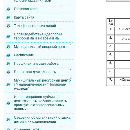
условий оказания услуг
Гостевая книга
Карта сайта
№
п/п
Телефоны горячих линий
1.
«В Росс
Противодействие идеологии
2.
терроризма и экстремизма
«За п
3.
Муниципальный опорный центр
4.
Расписание
5.
Профилактическая работа
6.
Проектная деятельность
7.
«Смехо
Муниципальный ресурсный центр
т/к направленности "Полярные
медведи"
Информационно-публичная
деятельность в области защиты
прав субъектов персональных
данных
Сведения об организации отдыха
детей и их оздоровлении