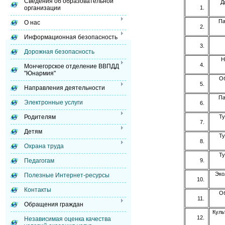
Сведения об образовательной
Д
организации
Па
О нас
Информационная безопасность
Дорожная безопасность
Н
Мончегорское отделение ВВПДД
"Юнармия"
Об
Направления деятельности
Па
Электронные услуги
Ту
Родителям
Детям
Ту
Охрана труда
Ту
Педагогам
Эко
Полезные Интернет-ресурсы
Контакты
Об
Обращения граждан
Куль
Независимая оценка качества