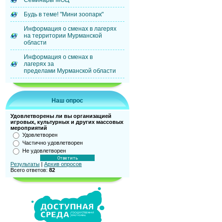
Семинары МОЦ
Будь в теме! "Мини зоопарк"
Информация о сменах в лагерях
на территории Мурманской
области
Информация о сменах в
лагерях за
пределами Мурманской области
Наш опрос
Удовлетворены ли вы организацией
игровых, культурных и других массовых
мероприятий
Удовлетворен
Частично удовлетворен
Не удовлетворен
Результаты
|
Архив опросов
Всего ответов:
82