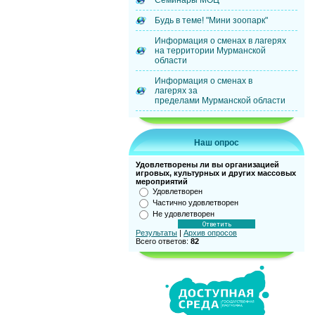
Семинары МОЦ
Будь в теме! "Мини зоопарк"
Информация о сменах в лагерях
на территории Мурманской
области
Информация о сменах в
лагерях за
пределами Мурманской области
Наш опрос
Удовлетворены ли вы организацией
игровых, культурных и других массовых
мероприятий
Удовлетворен
Частично удовлетворен
Не удовлетворен
Результаты
|
Архив опросов
Всего ответов:
82