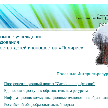
Пятница,
Приветствую Вас
Гость
|
Р
номное учреждение
азования
чества детей и юношества «Полярис»
Полезные Интернет-ресу
Профориентационный проект "Zасобой в профессию"
Единое окно доступа к образовательным ресурсам
Информационно-коммуникационные технологии в образован
Российский общеобразовательный портал