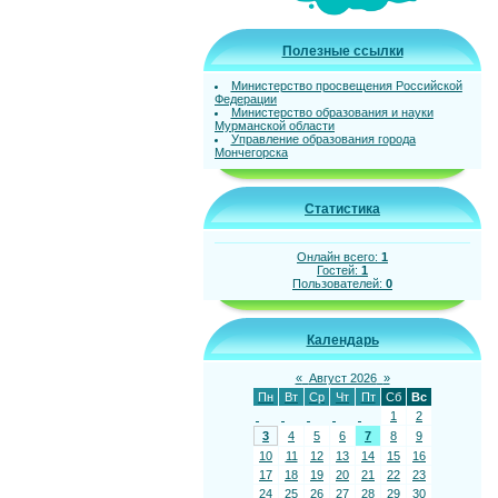
Полезные ссылки
Министерство просвещения Российской
Федерации
Министерство образования и науки
Мурманской области
Управление образования города
Мончегорска
Статистика
Онлайн всего:
1
Гостей:
1
Пользователей:
0
Календарь
«
Август 2026
»
Пн
Вт
Ср
Чт
Пт
Сб
Вс
1
2
3
4
5
6
7
8
9
10
11
12
13
14
15
16
17
18
19
20
21
22
23
24
25
26
27
28
29
30