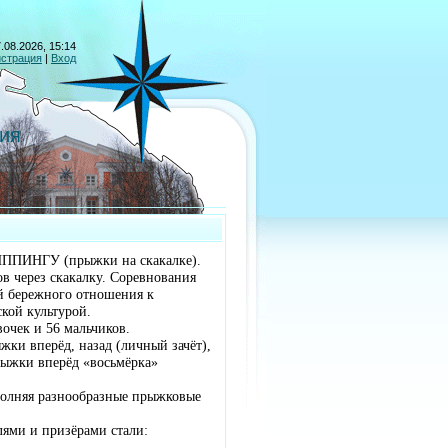
.08.2026, 15:14
истрация
|
Вход
ия
ИППИНГУ (прыжки на скакалке).
 через скакалку. Соревнования
й бережного отношения к
кой культурой.
вочек и 56 мальчиков.
ки вперёд, назад (личный зачёт),
рыжки вперёд «восьмёрка»
полняя разнообразные прыжковые
лями и призёрами стали: