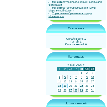
Министерство просвещения Российской
Федерации
Министерство образования и науки
Мурманской области
Управление образования города
Мончегорска
Статистика
Онлайн всего:
1
Гостей:
1
Пользователей:
0
Календарь
«
Май 2026
»
Пн
Вт
Ср
Чт
Пт
Сб
Вс
1
2
3
4
5
6
7
8
9
10
11
12
13
14
15
16
17
18
19
20
21
22
23
24
25
26
27
28
29
30
31
Архив записей