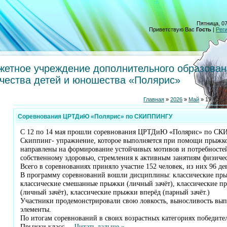
Пятница, 07
Приветствую Вас
Гость
|
Рег
етное учреждение дополнительного образован
рчества детей и юношества «Полярис»
Главная
»
2026
»
Май
»
19
Соревнования ЦРТДиЮ «Полярис» по СКИППИНГУ
С 12 по 14 мая прошли соревнования ЦРТДиЮ «Полярис» по СК
Скиппинг- упражнение, которое выполняется при помощи прыжков
направлены на формирование устойчивых мотивов и потребносте
собственному здоровью, стремления к активным занятиям физичес
Всего в соревнованиях приняло участие 152 человек, из них 96 де
В программу соревнований вошли дисциплины: классические прыж
классические смешанные прыжки (личный зачёт), классические п
(личный зачёт), классические прыжки вперёд (парный зачёт.)
Участники продемонстрировали свою ловкость, выносливость вы
элементы.
По итогам соревнований в своих возрастных категориях победите
Прыжки класс
...
Читать дальше »