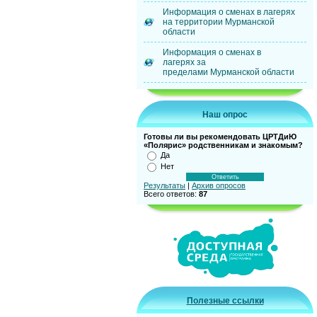
Информация о сменах в лагерях
на территории Мурманской
области
Информация о сменах в
лагерях за
пределами Мурманской области
Наш опрос
Готовы ли вы рекомендовать ЦРТДиЮ
«Полярис» родственникам и знакомым?
Да
Нет
Результаты
|
Архив опросов
Всего ответов:
87
Полезные ссылки