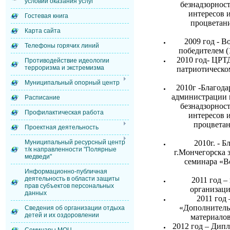
условий оказания услуг
безнадзорнос
интересов 
Гостевая книга
процветани
Карта сайта
2009 год - 
Телефоны горячих линий
победителем (
2010 год- ЦРТ
Противодействие идеологии
терроризма и экстремизма
патриотическо
Муниципальный опорный центр
2010г -Благод
администрации г
Расписание
безнадзорнос
Профилактическая работа
интересов 
процветан
Проектная деятельность
2010г. - 
Муниципальный ресурсный центр
т/к направленности "Полярные
г.Мончегорска 
медведи"
семинара «В
Информационно-публичная
деятельность в области защиты
2011 год 
прав субъектов персональных
организаци
данных
2011 год
«Дополнитель
Сведения об организации отдыха
детей и их оздоровлении
материалов
2012 год – Дипл