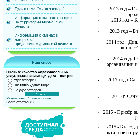
Семинары МОЦ
2013 год – Г
Будь в теме! "Мини зоопарк"
город
Информация о сменах в лагерях
2013 год – 
на территории Мурманской
области
2013 год – Б
Информация о сменах в
лагерях за
2014 год - Ди
пределами Мурманской области
акции «
2014 год- 
Наш опрос
организации и
Оцените качество образовательных
услуг, оказываемых ЦРТДиЮ "Полярис"
2015 год г.
Сал
Удовлетворен
Частично удовлетворен
Не удовлетворен
2015 г. Санк
Результаты
|
Архив опросов
Всего ответов:
82
2015 -
Призёр в
Р
2015 -
Благода
активное сотр