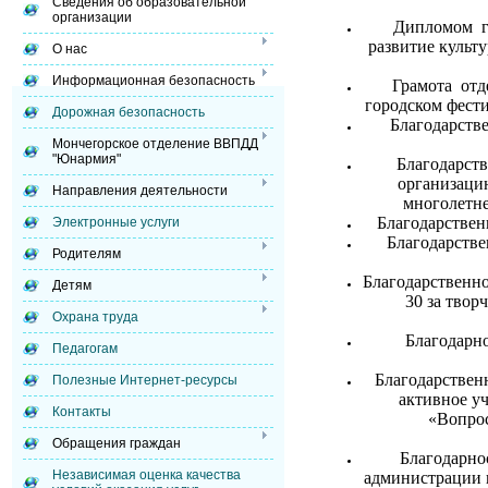
Сведения об образовательной
организации
Дипломом гл
развитие культу
О нас
Информационная безопасность
Грамота отд
городском фести
Дорожная безопасность
Благодарств
Мончегорское отделение ВВПДД
"Юнармия"
Благодарств
организацию
Направления деятельности
многолетне
Благодарствен
Электронные услуги
Благодарств
Родителям
Благодарственн
Детям
30 за твор
Охрана труда
Благодарно
Педагогам
Благодарствен
Полезные Интернет-ресурсы
активное у
Контакты
«Вопрос
Обращения граждан
Благодарно
Независимая оценка качества
администрации г