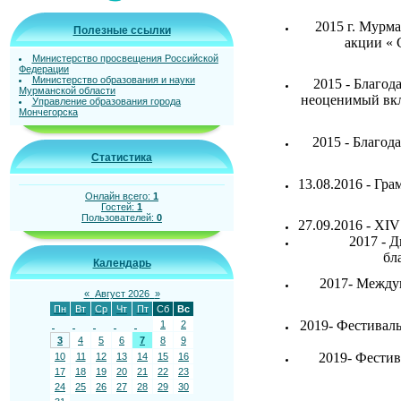
2015 г. Мурма
Полезные ссылки
акции « 
Министерство просвещения Российской
Федерации
Министерство образования и науки
2015 - Благод
Мурманской области
неоценимый вкл
Управление образования города
Мончегорска
2015 - Благо
Статистика
13.08.2016 -
Гра
Онлайн всего:
1
Гостей:
1
Пользователей:
0
27.09.2016 - XI
2017 - 
бл
Календарь
2017- Между
«
Август 2026
»
Пн
Вт
Ср
Чт
Пт
Сб
Вс
2019- Фестивал
1
2
3
4
5
6
7
8
9
2019- Фестив
10
11
12
13
14
15
16
17
18
19
20
21
22
23
24
25
26
27
28
29
30