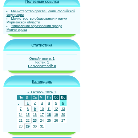
Полезные ссылки
Министерство просвещения Российской
Федерации
Министерство образования и науки
Мурманской области
Управление образования города
Мончегорска
Статистика
Онлайн всего:
1
Гостей:
1
Пользователей:
0
Календарь
«
Октябрь 2024
»
Пн
Вт
Ср
Чт
Пт
Сб
Вс
1
2
3
4
5
6
7
8
9
10
11
12
13
14
15
16
17
18
19
20
21
22
23
24
25
26
27
28
29
30
31