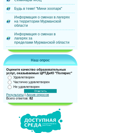
Семинары МОЦ
Будь в теме! "Мини зоопарк"
Информация о сменах в лагерях
на территории Мурманской
области
Информация о сменах в
лагерях за
пределами Мурманской области
Наш опрос
Оцените качество образовательных
услуг, оказываемых ЦРТДиЮ "Полярис"
Удовлетворен
Частично удовлетворен
Не удовлетворен
Результаты
|
Архив опросов
Всего ответов:
82