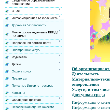
Сведения об образовательной
организации
О нас
Информационная безопасность
Дорожная безопасность
Мончегорское отделение ВВПДД
"Юнармия"
Направления деятельности
Электронные услуги
Родителям
Детям
Об организации от
Охрана труда
Деятельность
Материально-техни
Педагогам
оздоровления
Полезные Интернет-ресурсы
Услуги, в том чис
Контакты
Доступная среда
Обращения граждан
Информация о смена
Информация о смена
Независимая оценка качества