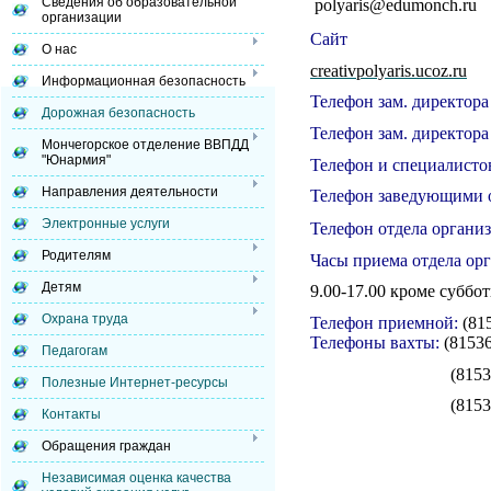
Сведения об образовательной
polyaris
@edumonch.ru
организации
Сайт
О нас
creativpolyaris.ucoz.ru
Информационная безопасность
Телефон зам. директора
Дорожная безопасность
Телефон зам. директора
Мончегорское отделение ВВПДД
"Юнармия"
Телефон и специалисто
Направления деятельности
Телефон заведующими 
Электронные услуги
Телефон отдела организ
Родителям
Часы приема
отдела ор
Детям
9
.
00-17.00 кроме суббот
Охрана труда
Телефон приемной:
(81
Телефоны вахты:
(81536
Педагогам
(81536) 73549 -
Полезные Интернет-ресурсы
(81536) 31236 -у
Контакты
Обращения граждан
Независимая оценка качества