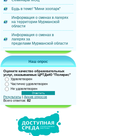
Семинары МОЦ
Будь в теме! "Мини зоопарк"
Информация о сменах в лагерях
на территории Мурманской
области
Информация о сменах в
лагерях за
пределами Мурманской области
Наш опрос
Оцените качество образовательных
услуг, оказываемых ЦРТДиЮ "Полярис"
Удовлетворен
Частично удовлетворен
Не удовлетворен
Результаты
|
Архив опросов
Всего ответов:
82