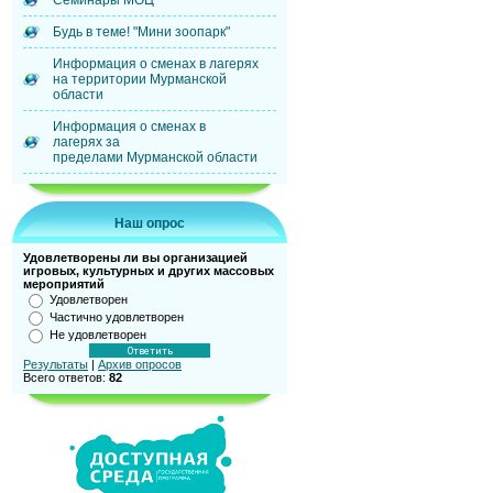
Семинары МОЦ
Будь в теме! "Мини зоопарк"
Информация о сменах в лагерях
на территории Мурманской
области
Информация о сменах в
лагерях за
пределами Мурманской области
Наш опрос
Удовлетворены ли вы организацией
игровых, культурных и других массовых
мероприятий
Удовлетворен
Частично удовлетворен
Не удовлетворен
Результаты
|
Архив опросов
Всего ответов:
82