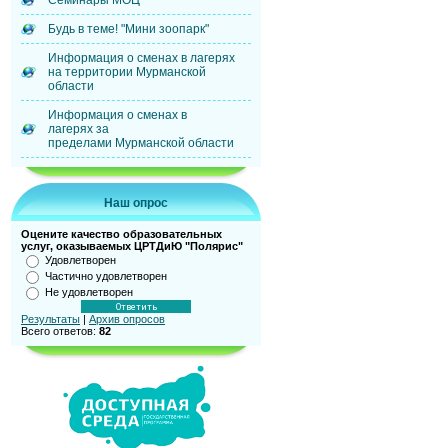
Семинары МОЦ
Будь в теме! "Мини зоопарк"
Информация о сменах в лагерях
на территории Мурманской
области
Информация о сменах в
лагерях за
пределами Мурманской области
Наш опрос
Оцените качество образовательных
услуг, оказываемых ЦРТДиЮ "Полярис"
Удовлетворен
Частично удовлетворен
Не удовлетворен
Результаты
|
Архив опросов
Всего ответов:
82