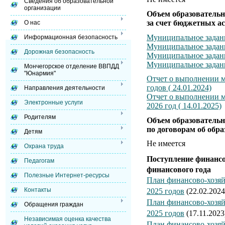
Сведения об образовательной
организации
Объем образовательн
за счет бюджетных а
О нас
Муниципальное задани
Информационная безопасность
Муниципальное задание
Дорожная безопасность
Муниципальное задание
Муниципальное задание
Мончегорское отделение ВВПДД
"Юнармия"
Отчет о выполнении м
годов ( 24.01.2024)
Направления деятельности
Отчет о выполнении м
Электронные услуги
2026 год ( 14.01.2025)
Родителям
Объем образовательн
по договорам об обра
Детям
Не имеется
Охрана труда
Поступление финансо
Педагогам
финансового года
Полезные Интернет-ресурсы
План финансово-хозяй
Контакты
2025 годов
(22.02.2024
План финансово-хозяй
Обращения граждан
2025 годов
(17.11.2023
Независимая оценка качества
План финансово-хозяй