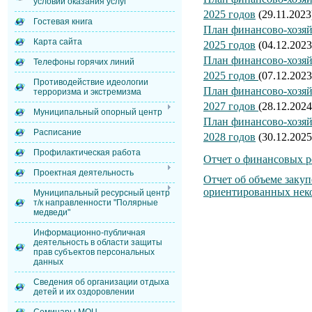
условий оказания услуг
2025 годов
(29.11.2023
Гостевая книга
План финансово-хозяй
Карта сайта
2025 годов
(04.12.2023
План финансово-хозяй
Телефоны горячих линий
2025 годов
(07.12.2023
Противодействие идеологии
План финансово-хозяй
терроризма и экстремизма
2027 годов
(28.12.2024
Муниципальный опорный центр
План финансово-хозяй
Расписание
2028 годов
(30.12.2025
Профилактическая работа
Отчет о финансовых р
Проектная деятельность
Отчет об объеме заку
ориентированных нек
Муниципальный ресурсный центр
т/к направленности "Полярные
медведи"
Информационно-публичная
деятельность в области защиты
прав субъектов персональных
данных
Сведения об организации отдыха
детей и их оздоровлении