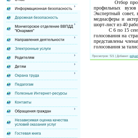
Отбор про
профильных вузов
Информационная безопасность
Экспертный совет, 
Дорожная безопасность
медиасферы и актер
шорт-лист из 40 раб
Мончегорское отделение ВВПДД
С 6 по 15 се
"Юнармия"
голосования на стр
Направления деятельности
представлены члена
голосования за тали
Электронные услуги
Просмотров
: 521 |
Добавил
:
polyar
Родителям
Детям
Охрана труда
Педагогам
Полезные Интернет-ресурсы
Контакты
Обращения граждан
Независимая оценка качества
условий оказания услуг
Гостевая книга