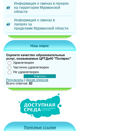
Информация о сменах в лагерях
на территории Мурманской
области
Информация о сменах в
лагерях за
пределами Мурманской области
Наш опрос
Оцените качество образовательных
услуг, оказываемых ЦРТДиЮ "Полярис"
Удовлетворен
Частично удовлетворен
Не удовлетворен
Результаты
|
Архив опросов
Всего ответов:
82
Полезные ссылки