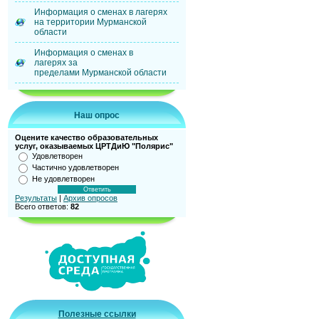
Информация о сменах в лагерях
на территории Мурманской
области
Информация о сменах в
лагерях за
пределами Мурманской области
Наш опрос
Оцените качество образовательных
услуг, оказываемых ЦРТДиЮ "Полярис"
Удовлетворен
Частично удовлетворен
Не удовлетворен
Результаты
|
Архив опросов
Всего ответов:
82
Полезные ссылки