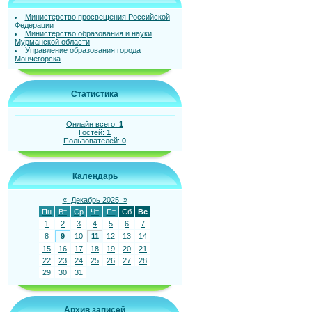
Министерство просвещения Российской
Федерации
Министерство образования и науки
Мурманской области
Управление образования города
Мончегорска
Статистика
Онлайн всего:
1
Гостей:
1
Пользователей:
0
Календарь
«
Декабрь 2025
»
Пн
Вт
Ср
Чт
Пт
Сб
Вс
1
2
3
4
5
6
7
8
9
10
11
12
13
14
15
16
17
18
19
20
21
22
23
24
25
26
27
28
29
30
31
Архив записей