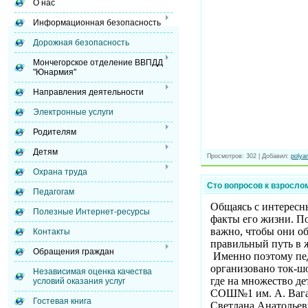
О нас
Информационная безопасность
Дорожная безопасность
Мончегорское отделение ВВПДД
"Юнармия"
Направления деятельности
Электронные услуги
Родителям
Детям
Просмотров:
302
|
Добавил:
polyar
Охрана труда
Сто вопросов к взросло
Педагогам
Общаясь с интересн
Полезные Интернет-ресурсы
факты его жизни. По
важно, чтобы они о
Контакты
правильный путь в 
Обращения граждан
Именно поэтому пед
организовано ток-шо
Независимая оценка качества
где на множество де
условий оказания услуг
СОШ№1 им. А. Вага
Гостевая книга
Светлана Анатольевн