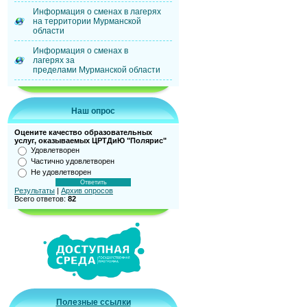
Информация о сменах в лагерях
на территории Мурманской
области
Информация о сменах в
лагерях за
пределами Мурманской области
Наш опрос
Оцените качество образовательных
услуг, оказываемых ЦРТДиЮ "Полярис"
Удовлетворен
Частично удовлетворен
Не удовлетворен
Результаты
|
Архив опросов
Всего ответов:
82
Полезные ссылки