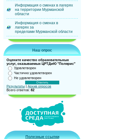
Информация о сменах в лагерях
на территории Мурманской
области
Информация о сменах в
лагерях за
пределами Мурманской области
Наш опрос
Оцените качество образовательных
услуг, оказываемых ЦРТДиЮ "Полярис"
Удовлетворен
Частично удовлетворен
Не удовлетворен
Результаты
|
Архив опросов
Всего ответов:
82
Полезные ссылки