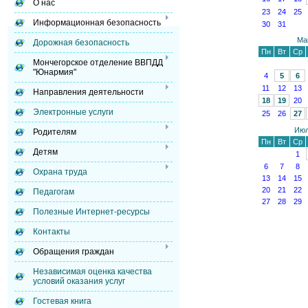
О нас
23
24
25
Информационная безопасность
30
31
Ма
Дорожная безопасность
Пн
Вт
Ср
Мончегорское отделение ВВПДД
"Юнармия"
4
5
6
11
12
13
Направления деятельности
18
19
20
Электронные услуги
25
26
27
Июл
Родителям
Пн
Вт
Ср
Детям
1
6
7
8
Охрана труда
13
14
15
20
21
22
Педагогам
27
28
29
Полезные Интернет-ресурсы
Контакты
Обращения граждан
Независимая оценка качества
условий оказания услуг
Гостевая книга