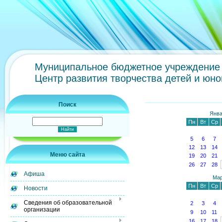
Муниципальное бюджетное учреждение 
Центр развития творчества детей и юн
Поиск
Янва
Пн
Вт
Ср
5
6
7
12
13
14
Меню сайта
19
20
21
26
27
28
Афиша
Мар
Пн
Вт
Ср
Новости
Сведения об образовательной
2
3
4
организации
9
10
11
16
17
18